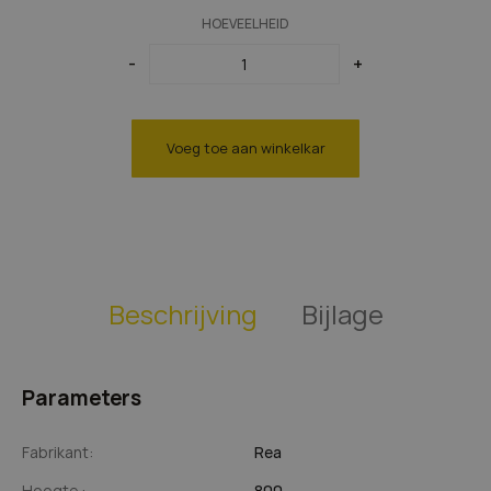
Bruine lampen
HOEVEELHEID
Koperen lampen
-
+
Voeg toe aan winkelkar
Beschrijving
Bijlage
Parameters
Fabrikant:
Rea
Hoogte :
800