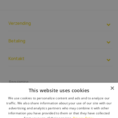
Verzending
Betaling
Kontakt
+31687406273 (
Engels en Duits
)
EUR
– PL39 1500 1344 1213 4007 4271 0000
7.00 tot 15.00
Regulamine
×
This website uses cookies
Over de shop
Klachten kunnen niet telefonisch worden behandeld, stuur
ons in dit geval een e-mail!
Verzending
We use cookies to personalize content and ads and to analyze our
U kunt ook contact met ons opnemen via
contactformulier
.
traffic. We also share information about your use of our site with our
Retourneren en klachten
advertising and analytics partners who may combine it with other
Klantenservice:
kantoor@toolight.nl
information you have provided to them or that they have collected
Betaling