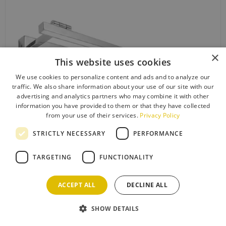
×
This website uses cookies
We use cookies to personalize content and ads and to analyze our
traffic. We also share information about your use of our site with our
advertising and analytics partners who may combine it with other
information you have provided to them or that they have collected
from your use of their services.
Privacy Policy
STRICTLY NECESSARY
PERFORMANCE
60.00
€
TARGETING
FUNCTIONALITY
BADKAMER LED-WANDLAMP SWE030-1W 80CM
CHROME
ACCEPT ALL
DECLINE ALL
SHOW DETAILS