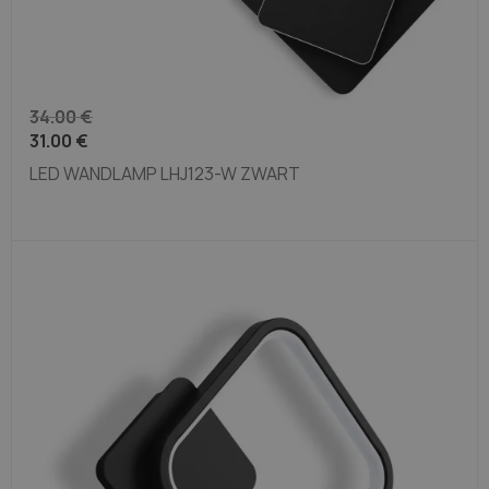
34.00
€
31.00
€
LED WANDLAMP LHJ123-W ZWART